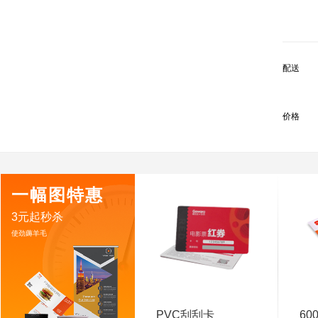
配送
价格
一幅图特惠
3元起秒杀
使劲薅羊毛
PVC刮刮卡
60