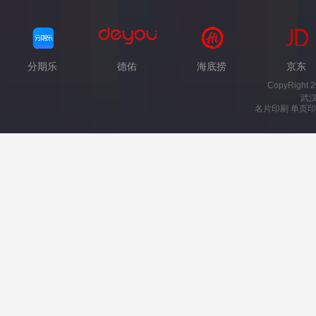
分期乐
德佑
海底捞
京东
CopyRight 
武
名片印刷 单页印