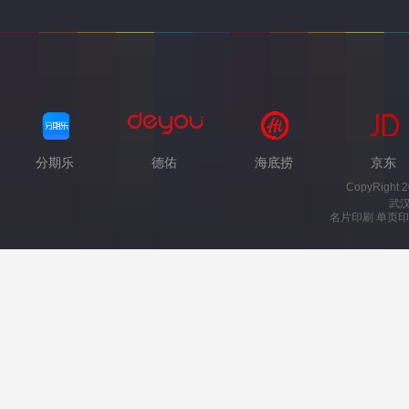
分期乐
德佑
海底捞
京东
CopyRight 
武
名片印刷 单页印