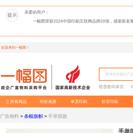
亲爱的用户：
提示
一幅图荣获2024中国印刷互联网品牌20强，感谢新
欢迎来到一幅图！
喷墨数码单页
所有商品
特价画册
单页印刷
折页印刷

广告物料
>
条幅旗帜
>
手举国旗
手举