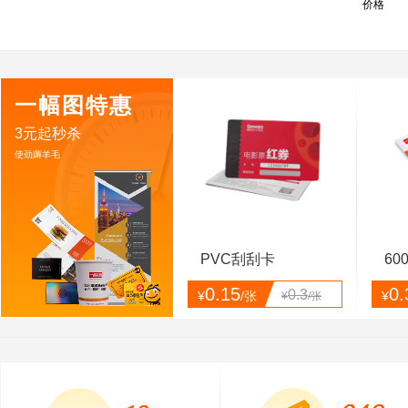
价格
一幅图特惠
3元起秒杀
使劲薅羊毛
PVC刮刮卡
60
0.15
0.
0.3
¥
/张
¥
¥
/张