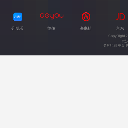
分期乐
德佑
海底捞
京东
CopyRight 
武
名片印刷 单页印