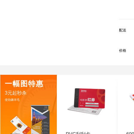
配送
价格
一幅图特惠
3元起秒杀
使劲薅羊毛