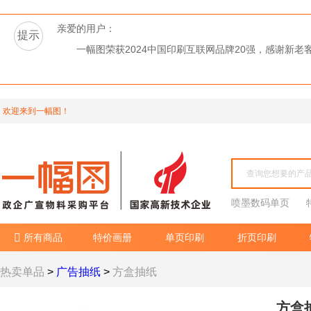
亲爱的用户：
提示
一幅图荣获2024中国印刷互联网品牌20强，感谢新
欢迎来到一幅图！
喷墨数码单页
所有商品
特价画册
单页印刷
折页印刷

热卖单品
>
广告抽纸
>
方盒抽纸
方盒