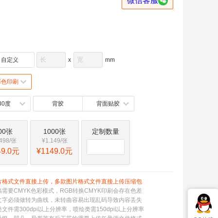

微信客服
自定义
x
mm
彩色印刷
80度
背胶
背面贴胶
00张
1000张
定制数量
.498/张
¥1.149/张
49.0元
¥1149.0元
片格式文件直接上传，多款图片格式文件直接上传压缩包
稿需要CMYK色彩模式，RGB转换CMYK印刷会存在色差
文字必须做转为曲线，未转曲容易出现乱码导致内容丢失
文件需300dpi以上分辨率，喷绘类需150dpi以上分辨率