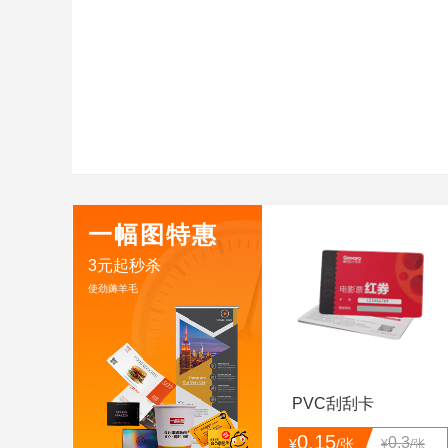
一幅图特惠
3元起秒杀
使劲薅羊毛
PVC刮刮卡
0.15
0.3
¥
/张
¥
/张