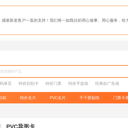
0强，感谢新老客户一直的支持！我们将一如既往的用心做事、用心服务，
码单页
特价刮刮卡
特价门票
特价手提袋
经典款广告扇
印刷
特价名片
PVC名片
不干胶贴纸
门票卡
PVC异形卡