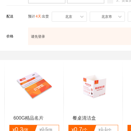
5、烫金
配送
预计
4天
出货
北京
北京市
价格
请先登录
600G精品名片
餐桌清洁盒
0.3
0.7
0.5
1.1
¥
/张
¥
/个
¥
/张
¥
/个