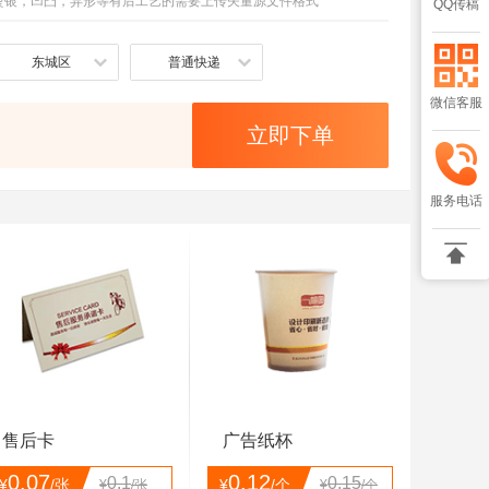
烫银，凹凸，异形等有后工艺的需要上传矢量源文件格式
QQ传稿
东城区
普通快递
微信客服
立即下单
服务电话

售后卡
广告纸杯
0.07
0.12
0.1
0.15
¥
/张
¥
/个
¥
/张
¥
/个