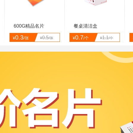
600G精品名片
餐桌清洁盒
0.3
0.7
0.5
1.1
¥
/张
¥
/个
¥
/张
¥
/个