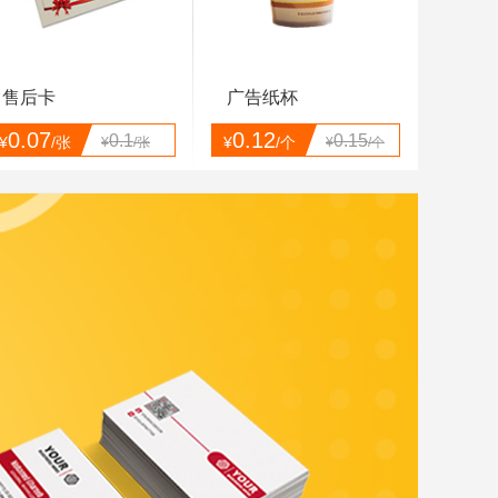
售后卡
广告纸杯
0.07
0.12
0.1
0.15
¥
/张
¥
/个
¥
/张
¥
/个