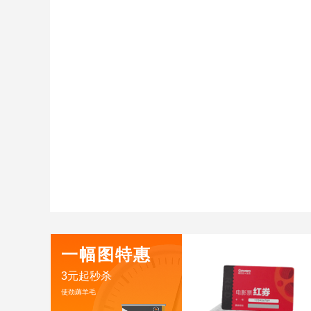
一幅图特惠
3元起秒杀
使劲薅羊毛