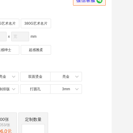

微信客服
0G艺术名片
380G艺术名片
x
mm
超感绅士
超感雅柔
亮金
双面烫金
亮金
制排版
打圆孔
3mm
000张
定制数量
.053/张
06.0元