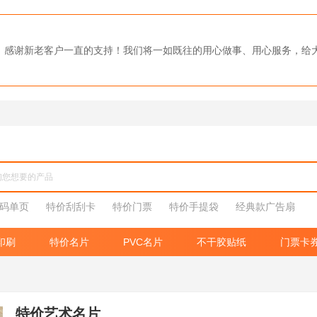
0强，感谢新老客户一直的支持！我们将一如既往的用心做事、用心服务，
码单页
特价刮刮卡
特价门票
特价手提袋
经典款广告扇
印刷
特价名片
PVC名片
不干胶贴纸
门票卡
特价艺术名片