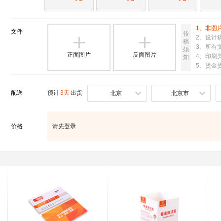
1、非图
文件
传
2、设计


稿
3、所有
须
正面图片
反面图片
4、印刷类
知
5、烫金
配送
预计
3天
出货
北京
北京市
价格
请先登录