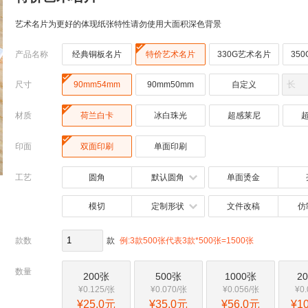
艺术名片为更好的体现纸张特性请勿使用大面积深色背景

产品名称
经典铜板名片
特价艺术名片
330G艺术名片
35

尺寸
90mm54mm
90mm50mm
自定义

材质
荷兰白卡
冰白珠光
超感莱尼

印面
双面印刷
单面印刷
工艺
圆角
默认圆角
单面烫金
模切
定制形状
文件改稿
仿
款数
款
例:3款500张代表3款*500张=1500张
数量
200张
500张
1000张
2
¥0.125/张
¥0.070/张
¥0.056/张
¥0
¥25.0元
¥35.0元
¥56.0元
¥1