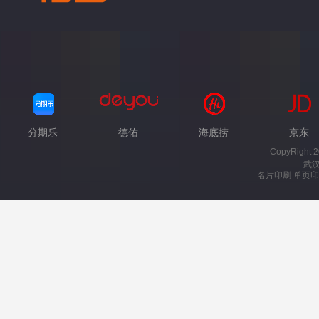
分期乐
德佑
海底捞
京东
CopyRight 
武
名片印刷 单页印