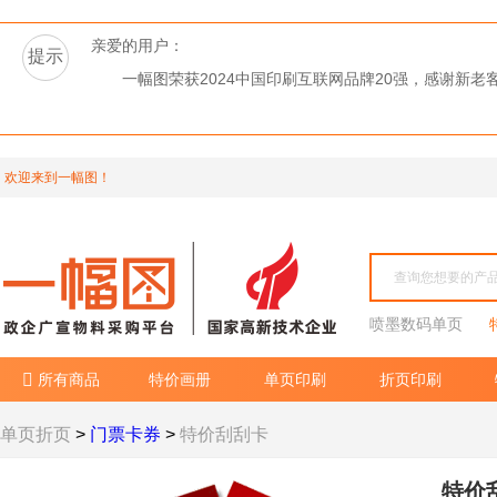
亲爱的用户：
提示
一幅图荣获2024中国印刷互联网品牌20强，感谢新
欢迎来到一幅图！
喷墨数码单页
所有商品
特价画册
单页印刷
折页印刷

单页折页
>
门票卡券
>
特价刮刮卡
特价