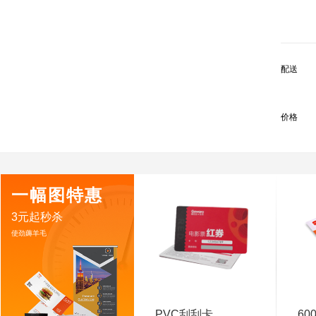
配送
价格
一幅图特惠
3元起秒杀
使劲薅羊毛
PVC刮刮卡
60