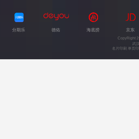
分期乐
德佑
海底捞
京东
CopyRight 
武
名片印刷 单页印