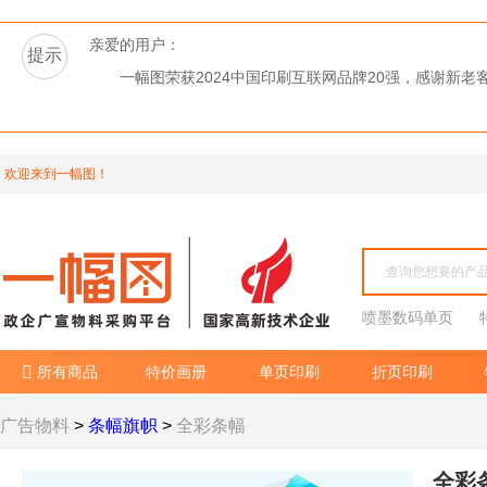
亲爱的用户：
提示
一幅图荣获2024中国印刷互联网品牌20强，感谢新
欢迎来到一幅图！
喷墨数码单页
所有商品
特价画册
单页印刷
折页印刷

广告物料
>
条幅旗帜
>
全彩条幅
全彩