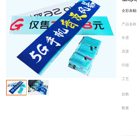
全彩条幅
产品名称
长度
高度
印面
工艺
款数
数量