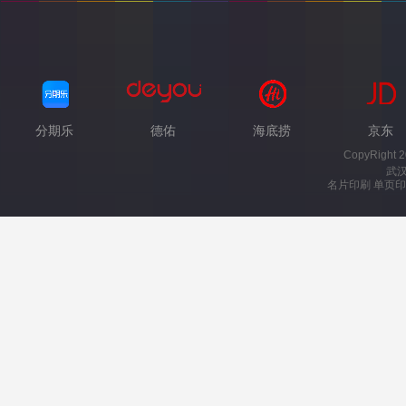
分期乐
德佑
海底捞
京东
CopyRight 
武
名片印刷 单页印