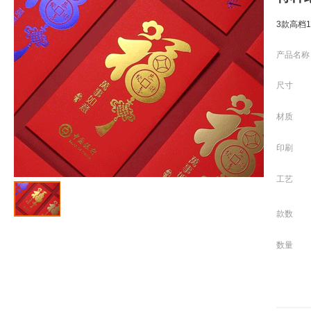
3款高档
产品名称
尺寸
材质
印刷
工艺
款数
数量