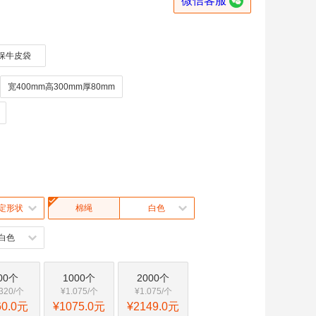

微信客服
保牛皮袋
宽400mm高300mm厚80mm

定形状
棉绳
白色
白色
00个
1000个
2000个
.320/个
¥1.075/个
¥1.075/个
60.0元
¥1075.0元
¥2149.0元