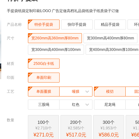
手提袋纸袋定制印刷LOGO 广告定做高档礼品袋纸袋子纸质袋子订做

产品名称
特价手提袋
快印手提袋
精品手提袋
环

尺寸
宽260mm高360mm厚80mm
宽300mm高400mm厚80mm
宽300mm高400mm厚100mm
宽400mm高300mm厚100mm

材质
250G白卡纸

印面
单面印刷


工艺
单面覆膜
哑膜
模切
固
三股绳
红色
尼龙绳
数量
100个
200个
300个
5
¥2.710/个
¥2.585/个
¥1.953/个
¥1
¥271.0元
¥517.0元
¥586.0元
¥6