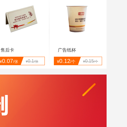
售后卡
广告纸杯
0.07
0.12
0.1
0.15
¥
/张
¥
/个
¥
/张
¥
/个