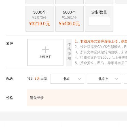
3000个
5000个
定制数量
¥1.073/个
¥1.081/个
¥3219.0元
¥5406.0元
1、非图片格式文件直接上传，多
文件
传
2、设计稿需要CMYK色彩模式，R

稿
3、所有文字必须做转为曲线，未
须
上传文件
4、印刷类文件需300dpi以上分辨
知
5、烫金烫银，凹凸，异形等有后
配送
预计
3天
出货
北京
北京市
价格
请先登录