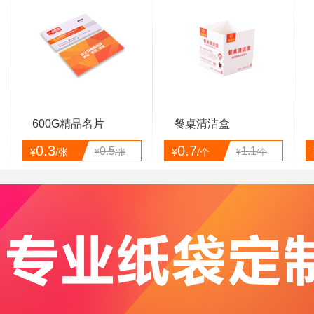
600G精品名片
餐桌清洁盒
0.3
0.7
0.5
1.1
¥
/张
¥
/个
¥
/张
¥
/个