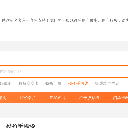
0强，感谢新老客户一直的支持！我们将一如既往的用心做事、用心服务，
码单页
特价刮刮卡
特价门票
特价手提袋
经典款广告扇
印刷
特价名片
PVC名片
不干胶贴纸
门票卡
特价手提袋