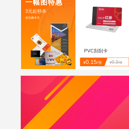
一幅图特惠
3元起秒杀
使劲薅羊毛
PVC刮刮卡
0.15
0.3
¥
/张
¥
/张