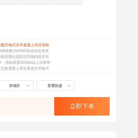
款图片格式文件直接上传压缩包
GB转换CMYK印刷会存在色差
转曲容易出现乱码导致内容丢失
率，喷绘类需150dpi以上分辨率
工艺的需要上传矢量源文件格式
东城区
普通快递
立即下单