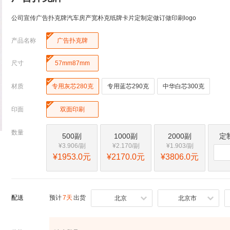
公司宣传广告扑克牌汽车房产宽朴克纸牌卡片定制定做订做印刷logo

产品名称
广告扑克牌

尺寸
57mm87mm

材质
专用灰芯280克
专用蓝芯290克
中华白芯300克

印面
双面印刷
数量
500副
1000副
2000副
定
¥3.906/副
¥2.170/副
¥1.903/副
¥1953.0元
¥2170.0元
¥3806.0元
配送
预计
7天
出货
北京
北京市