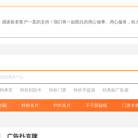
0强，感谢新老客户一直的支持！我们将一如既往的用心做事、用心服务，
码单页
特价刮刮卡
特价门票
特价手提袋
经典款广告扇
印刷
特价名片
PVC名片
不干胶贴纸
门票卡
广告扑克牌