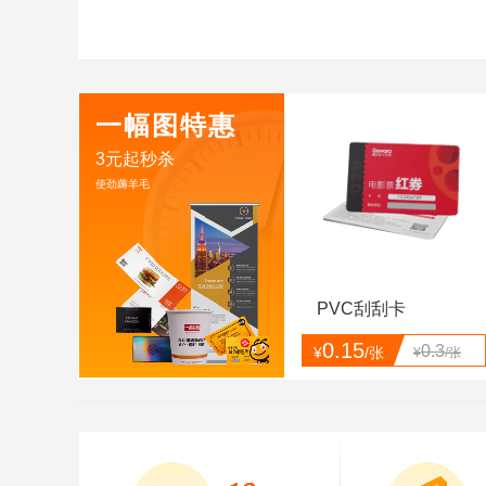
一幅图特惠
3元起秒杀
使劲薅羊毛
PVC刮刮卡
0.15
0.3
¥
/张
¥
/张