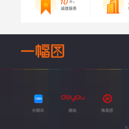
分期乐
德佑
海底捞
名