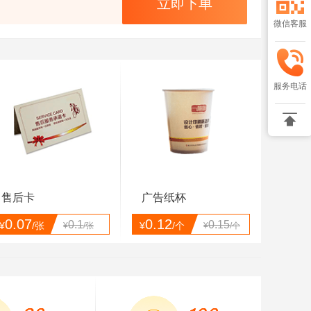
立即下单
微信客服
服务电话

售后卡
广告纸杯
0.07
0.12
0.1
0.15
¥
/张
¥
/个
¥
/张
¥
/个