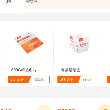
价格
请先登录
600G精品名片
餐桌清洁盒
0.3
0.7
0.5
1.1
¥
/张
¥
/个
¥
/张
¥
/个